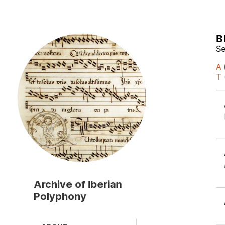
B
Skip
to
Se
main
A
content
T
Archive of Iberian
Polyphony