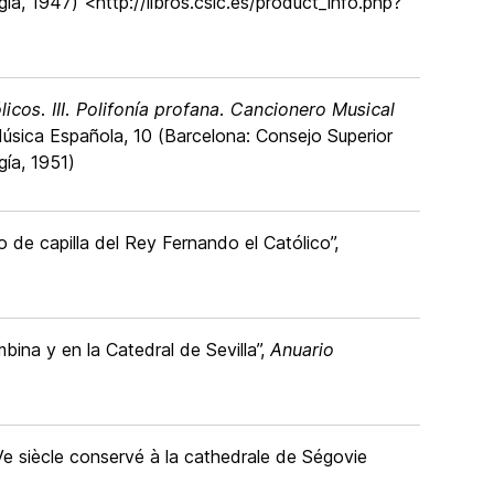
gía, 1947) <http://libros.csic.es/product_info.php?
icos. III. Polifonía profana. Cancionero Musical
sica Española, 10 (Barcelona: Consejo Superior
gía, 1951)
 de capilla del Rey Fernando el Católico”,
bina y en la Catedral de Sevilla”,
Anuario
Ve siècle conservé à la cathedrale de Ségovie