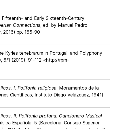
e Fifteenth- and Early Sixteenth-Century
berian Connections
, ed. by Manuel Pedro
er, 2016) pp. 165-90
the Kyries tenebrarum in Portugal, and Polyphony
s, 6/1 (2019), 91-112 <http://rpm-
cos. I. Polifonía religiosa
, Monumentos de la
nes Científicas, Instituto Diego Velázquez, 1941)
icos. II. Polifonía profana. Cancionero Musical
sica Española, 5 (Barcelona: Consejo Superior