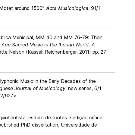
n Motet around 1500”,
Acta Musicologica
, 91/1
Pública Municipal, MM 40 and MM 76-79: Their
 Age Sacred Music in the Iberian World. A
tte Nelson (Kassel: Reichenberger, 2011) pp. 27-
olyphonic Music in the Early Decades of the
guese Journal of Musicology
, new series, 6/1
362/627>
quinhentista: estudo de fontes e edição crítica
ublished PhD dissertation, Universidade de