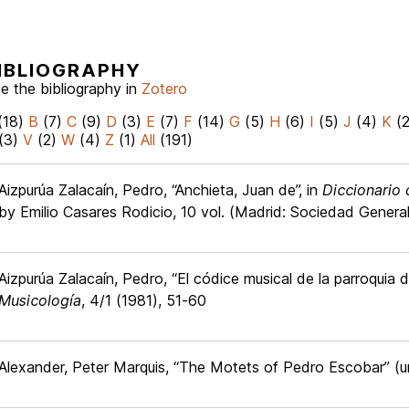
IBLIOGRAPHY
e the bibliography in
Zotero
(18)
B
(7)
C
(9)
D
(3)
E
(7)
F
(14)
G
(5)
H
(6)
I
(5)
J
(4)
K
(
(3)
V
(2)
W
(4)
Z
(1)
All
(191)
Aizpurúa Zalacaín, Pedro, “Anchieta, Juan de”, in
Diccionario
by Emilio Casares Rodicio, 10 vol. (Madrid: Sociedad Genera
Aizpurúa Zalacaín, Pedro, “El códice musical de la parroquia 
Musicología
, 4/1 (1981), 51-60
Alexander, Peter Marquis, “The Motets of Pedro Escobar” (un