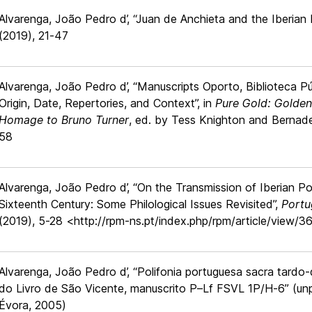
Alvarenga, João Pedro d’, “Juan de Anchieta and the Iberia
(2019), 21-47
Alvarenga, João Pedro d’, “Manuscripts Oporto, Biblioteca 
Origin, Date, Repertories, and Context”, in
Pure Gold: Golden
Homage to Bruno Turner
, ed. by Tess Knighton and Bernade
58
Alvarenga, João Pedro d’, “On the Transmission of Iberian P
Sixteenth Century: Some Philological Issues Revisited”,
Portu
(2019), 5-28 <http://rpm-ns.pt/index.php/rpm/article/view/
Alvarenga, João Pedro d’, “Polifonia portuguesa sacra tardo-
do Livro de São Vicente, manuscrito P–Lf FSVL 1P/H-6” (unp
Évora, 2005)