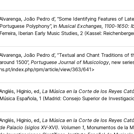
Alvarenga, João Pedro d’, “Some Identifying Features of Lat
Portuguese Polyphony”, in
Musical Exchanges, 1100-1650: I
Ferreira, Iberian Early Music Studies, 2 (Kassel: Reichenberg
Alvarenga, João Pedro d’, “Textual and Chant Traditions of 
around 1500”,
Portuguese Journal of Musicology
, new serie
ns.pt/index.php/rpm/article/view/363/641>
Anglés, Higinio, ed,
La Música en la Corte de los Reyes Católi
Música Española, 1 (Madrid: Consejo Superior de Investigacio
Anglés, Higinio, ed,
La Música en la Corte de los Reyes Catól
de Palacio (siglos XV-XVI). Volumen 1
, Monumentos de la Mú