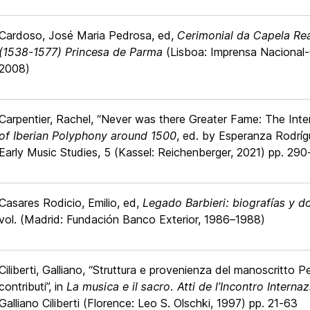
Cardoso, José Maria Pedrosa, ed,
Cerimonial da Capela Rea
(1538-1577) Princesa de Parma
(Lisboa: Imprensa Nacional
2008)
Carpentier, Rachel, “Never was there Greater Fame: The Inter
of Iberian Polyphony around 1500
, ed. by Esperanza Rodríg
Early Music Studies, 5 (Kassel: Reichenberger, 2021) pp. 29
Casares Rodicio, Emilio, ed,
Legado Barbieri: biografías y 
vol. (Madrid: Fundación Banco Exterior, 1986–1988)
Ciliberti, Galliano, “Struttura e provenienza del manoscritto 
contributi”, in
La musica e il sacro. Atti de l’Incontro Internaz
Galliano Ciliberti (Florence: Leo S. Olschki, 1997) pp. 21-63