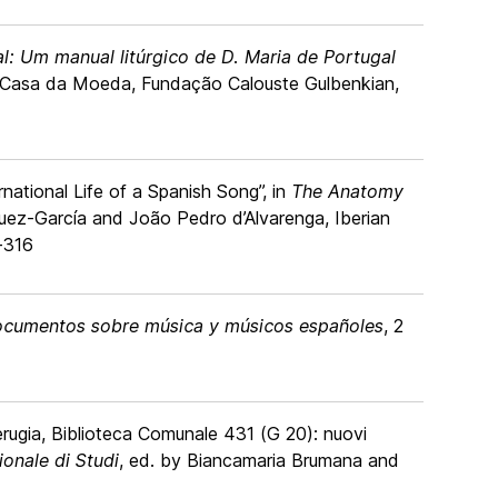
l: Um manual litúrgico de D. Maria de Portugal
-Casa da Moeda, Fundação Calouste Gulbenkian,
national Life of a Spanish Song”, in
The Anatomy
uez-García and João Pedro d’Alvarenga, Iberian
0-316
documentos sobre música y músicos españoles
, 2
Perugia, Biblioteca Comunale 431 (G 20): nuovi
ionale di Studi
, ed. by Biancamaria Brumana and