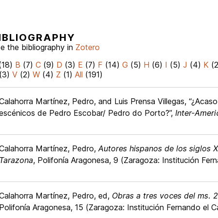
IBLIOGRAPHY
e the bibliography in
Zotero
(18)
B
(7)
C
(9)
D
(3)
E
(7)
F
(14)
G
(5)
H
(6)
I
(5)
J
(4)
K
(
(3)
V
(2)
W
(4)
Z
(1)
All
(191)
Calahorra Martínez, Pedro, and Luis Prensa Villegas, “¿Acas
escénicos de Pedro Escobar/ Pedro do Porto?”,
Inter-Amer
Calahorra Martínez, Pedro,
Autores hispanos de los siglos X
Tarazona
, Polifonía Aragonesa, 9 (Zaragoza: Institución Fer
Calahorra Martínez, Pedro, ed,
Obras a tres voces del ms. 2
Polifonía Aragonesa, 15 (Zaragoza: Institución Fernando el C