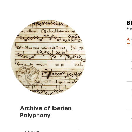
B
Skip
to
Se
main
A
content
T
Archive of Iberian
Polyphony