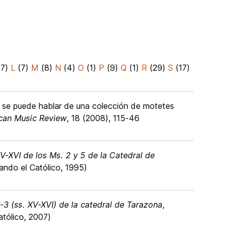
27)
L
(7)
M
(8)
N
(4)
O
(1)
P
(9)
Q
(1)
R
(29)
S
(17)
o se puede hablar de una colección de motetes
ican Music Review
, 18 (2008), 115-46
V-XVI de los Ms. 2 y 5 de la Catedral de
nando el Católico, 1995)
-3 (ss. XV-XVI) de la catedral de Tarazona
,
atólico, 2007)