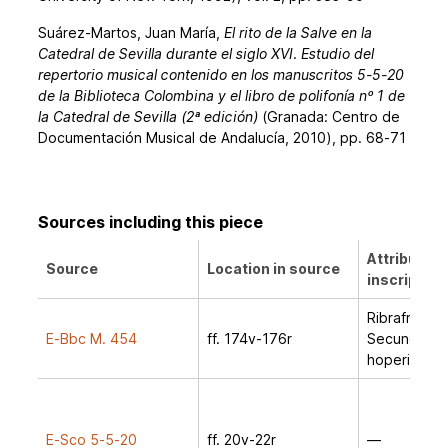
Suárez-Martos, Juan María,
El rito de la Salve en la
Catedral de Sevilla durante el siglo XVI. Estudio del
repertorio musical contenido en los manuscritos 5-5-20
de la Biblioteca Colombina y el libro de polifonía nº 1 de
la Catedral de Sevilla (2ª edición)
(Granada: Centro de
Documentación Musical de Andalucía, 2010), pp. 68-71
Sources including this piece
Attribution
Source
Location in source
inscription
Ribrafrecha 
E-Bbc M. 454
ff. 174v-176r
Secunda par
hoperis (f. 
E-Sco 5-5-20
ff. 20v-22r
—