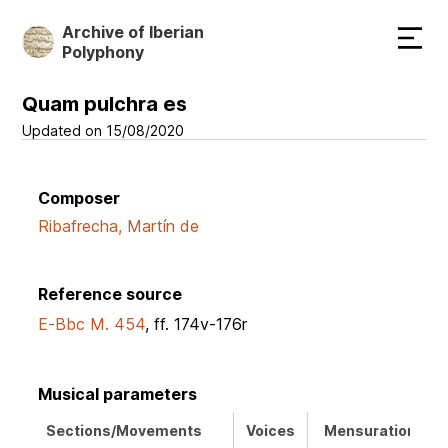
Skip
Archive of Iberian
to
Polyphony
main
content
Quam pulchra es
Updated on 15/08/2020
Composer
Ribafrecha, Martín de
Reference source
E-Bbc M. 454
, ff. 174v-176r
Musical parameters
Sections/Movements
Voices
Mensuration