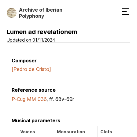
Skip
Archive of Iberian
to
Polyphony
main
content
Lumen ad revelationem
Updated on 01/11/2024
Composer
[Pedro de Cristo]
Reference source
P-Cug MM 036
, ff. 68v-69r
Musical parameters
Voices
Mensuration
Clefs