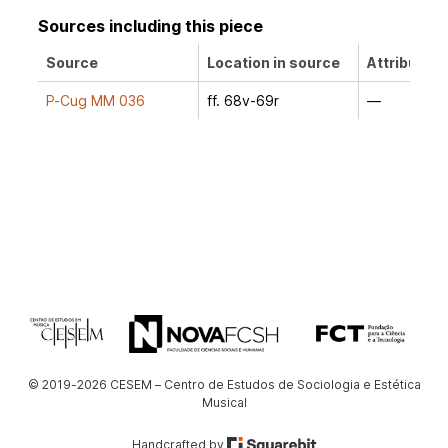
Sources including this piece
Source
Location in source
Attribution
P-Cug MM 036
ff. 68v-69r
—
© 2019-2026 CESEM – Centro de Estudos de Sociologia e Estética
Musical
Handcrafted by