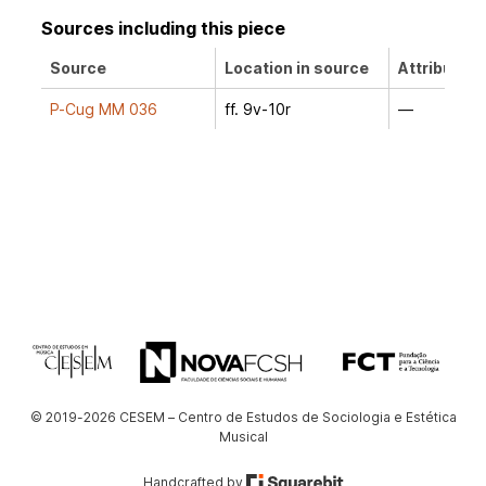
Sources including this piece
Source
Location in source
Attribution
P-Cug MM 036
ff. 9v-10r
—
© 2019-2026 CESEM – Centro de Estudos de Sociologia e Estética
Musical
Handcrafted by