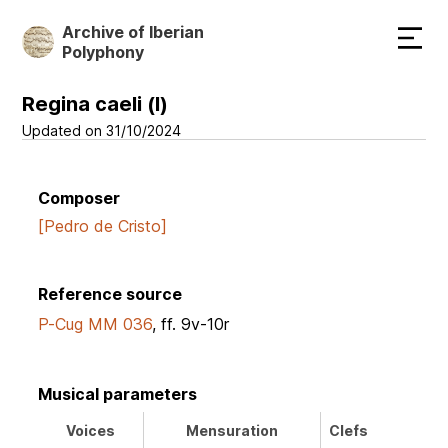
Skip
Archive of Iberian
to
Polyphony
main
content
Regina caeli (I)
Updated on 31/10/2024
Composer
[Pedro de Cristo]
Reference source
P-Cug MM 036
, ff. 9v-10r
Musical parameters
Voices
Mensuration
Clefs