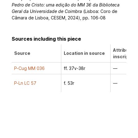
Pedro de Cristo: uma edição do MM 36 da Biblioteca
Geral da Universidade de Coimbra
(Lisboa: Coro de
Câmara de Lisboa, CESEM, 2024), pp. 106-08
Sources including this piece
Attribution
Source
Location in source
inscription
P-Cug MM 036
ff. 37v-38r
—
P-Ln LC 57
f. 53r
—