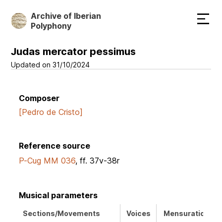
Skip
Archive of Iberian
to
Polyphony
main
content
Judas mercator pessimus
Updated on 31/10/2024
Composer
[Pedro de Cristo]
Reference source
P-Cug MM 036
, ff. 37v-38r
Musical parameters
Sections/Movements
Voices
Mensuration