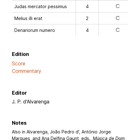
Judas mercator pessimus
4
a
Melius illi erat
2
a
Denariorum numero
4
a
Edition
Score
Commentary
Editor
J. P. d'Alvarenga
Notes
Also in Alvarenga, João Pedro d', António Jorge
Marques, and Ana Delfina Gaunt, eds.,
Música de Dom