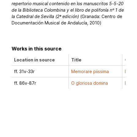
repertorio musical contenido en los manuscritos 5-5-20
de la Biblioteca Colombina y el libro de polifonía nº 1 de
la Catedral de Sevilla (2ª edición)
(Granada: Centro de
Documentación Musical de Andalucía, 2010)
Works in this source
Location in source
Title
Comp
ff. 31v-33r
Memorare piissima
Escob
ff. 86v-87r
O gloriosa domina
Ferná